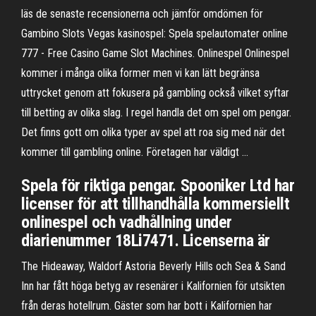
läs de senaste recensionerna och jämför omdömen för
Gambino Slots Vegas kasinospel: Spela spelautomater online
777 - Free Casino Game Slot Machines. Onlinespel Onlinespel
kommer i många olika former men vi kan lätt begränsa
uttrycket genom att fokusera på gambling också vilket syftar
till betting av olika slag. I regel handla det om spel om pengar.
Det finns gott om olika typer av spel att roa sig med när det
kommer till gambling online. Företagen har väldigt …
Spela för riktiga pengar. Spooniker Ltd har
licenser för att tillhandhålla kommersiellt
onlinespel och vadhållning under
diarienummer 18Li7471. Licenserna är
The Hideaway, Waldorf Astoria Beverly Hills och Sea & Sand
Inn har fått höga betyg av resenärer i Kalifornien för utsikten
från deras hotellrum. Gäster som har bott i Kalifornien har