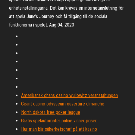
enhetsinställningarna. Det kan krävas en internetanslutning för
att spela June’s Journey och få tillgång till de sociala
funktionerna i spelet. Aug 04, 2020
Amerikansk chans casino wullowitz veranstaltungen
Geant casino odysseum ouverture dimanche
North dakota free poker league
Gratis spelautomater online vinner priser
Hur man blir säkerhetschef på ett kasino