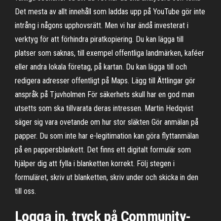
Det mesta av allt innehåll som laddas upp på YouTube gör inte
intrång i någons upphovsrätt. Men vi har ändå investerat i
verktyg för att förhindra piratkopiering. Du kan lägga till
platser som saknas, till exempel offentliga landmärken, kaféer
eller andra lokala företag, på kartan. Du kan lägga till och
redigera adresser offentligt på Maps. Lägg till Ättlingar gör
anspråk på Tjuvholmen För säkerhets skull har en god man
utsetts som ska tillvarata deras intressen. Martin Hedqvist
säger sig vara ovetande om hur stor släkten Gör anmälan på
papper. Du som inte har e-legitimation kan göra flyttanmälan
på en pappersblankett. Det finns ett digitalt formulär som
hjälper dig att fylla i blanketten korrekt. Följ stegen i
formuläret, skriv ut blanketten, skriv under och skicka in den
till oss.
Logga in, tryck på Community-