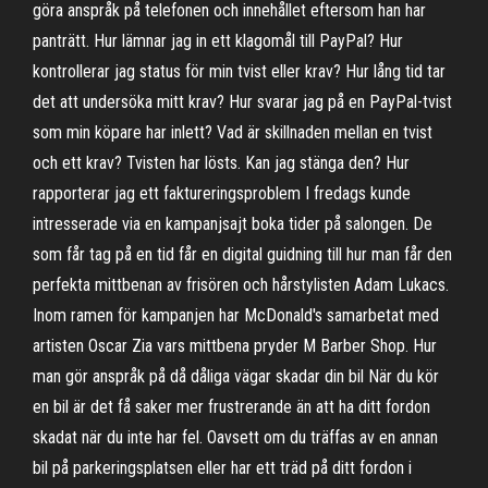
göra anspråk på telefonen och innehållet eftersom han har
panträtt. Hur lämnar jag in ett klagomål till PayPal? Hur
kontrollerar jag status för min tvist eller krav? Hur lång tid tar
det att undersöka mitt krav? Hur svarar jag på en PayPal-tvist
som min köpare har inlett? Vad är skillnaden mellan en tvist
och ett krav? Tvisten har lösts. Kan jag stänga den? Hur
rapporterar jag ett faktureringsproblem I fredags kunde
intresserade via en kampanjsajt boka tider på salongen. De
som får tag på en tid får en digital guidning till hur man får den
perfekta mittbenan av frisören och hårstylisten Adam Lukacs.
Inom ramen för kampanjen har McDonald's samarbetat med
artisten Oscar Zia vars mittbena pryder M Barber Shop. Hur
man gör anspråk på då dåliga vägar skadar din bil När du kör
en bil är det få saker mer frustrerande än att ha ditt fordon
skadat när du inte har fel. Oavsett om du träffas av en annan
bil på parkeringsplatsen eller har ett träd på ditt fordon i