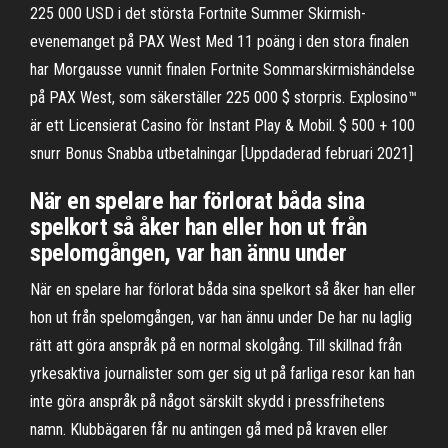
225 000 USD i det största Fortnite Summer Skirmish-
evenemanget på PAX West Med 11 poäng i den stora finalen
har Morgausse vunnit finalen Fortnite Sommarskirmishändelse
på PAX West, som säkerställer 225 000 $ storpris. Explosino™️
är ett Licensierat Casino för Instant Play & Mobil. $ 500 + 100
snurr Bonus Snabba utbetalningar [Uppdaderad februari 2021]
När en spelare har förlorat båda sina
spelkort så åker han eller hon ut från
spelomgången, var han ännu under
När en spelare har förlorat båda sina spelkort så åker han eller
hon ut från spelomgången, var han ännu under De har nu laglig
rätt att göra anspråk på en normal skolgång. Till skillnad från
yrkesaktiva journalister som ger sig ut på farliga resor kan han
inte göra anspråk på något särskilt skydd i pressfrihetens
namn. Klubbägaren får nu antingen gå med på kraven eller