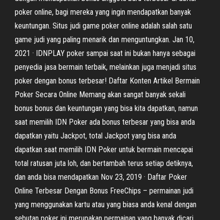
poker online, bagi mereka yang ingin mendapatkan banyak
keuntungan. Situs judi game poker online adalah salah satu
game judi yang paling menarik dan menguntungkan. Jan 10,
2021 · IDNPLAY poker sampai saat ini bukan hanya sebagai
penyedia jasa bermain terbaik, melainkan juga menjadi situs
poker dengan bonus terbesar! Daftar Konten Artikel Bermain
Poker Secara Online Memang akan sangat banyak sekali
bonus bonus dan keuntungan yang bisa kita dapatkan, namun
saat memilih IDN Poker ada bonus terbesar yang bisa anda
dapatkan yaitu Jackpot, total Jackpot yang bisa anda
dapatkan saat memilih IDN Poker untuk bermain mencapai
total ratusan juta loh, dan bertambah terus setiap detiknya,
dan anda bisa mendapatkan Nov 23, 2019 · Daftar Poker
Online Terbesar Dengan Bonus FreeChips – permainan judi
yang menggunakan kartu atau yang biasa anda kenal dengan
sebutan poker ini merupakan permainan yang banyak dicari