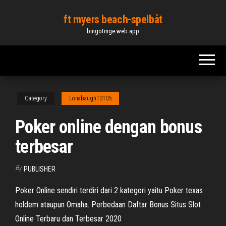
Skip
ft myers beach-spelbåt
to
bingotmge.web.app
the
content
Category
Lonabaugh13105
Poker online dengan bonus
terbesar
By
PUBLISHER
Poker Online sendiri terdiri dari 2 kategori yaitu Poker texas
holdem ataupun Omaha. Perbedaan Daftar Bonus Situs Slot
Online Terbaru dan Terbesar 2020