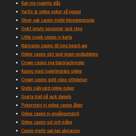
Kan rng-roulette slås
Varför är online poker så riggad
Silver oak casino mobil inloggningssida
Svart smuts sessioner jack steg
Little creek casino rv karta
Närmaste casino till long beach wa
Online casino slot spel ingen nedladdning
Crown casino nya blackjackregler
Kasino med roulettegräns online
Crown casino gold class sittplatser
Gratis självvärd online poker
Svarta träd på jack daniels
Pokerstars nj online casino ålder
Online casino nj engångsmatch
Online casino sol och måne
Casino merlo san luis ubicacion