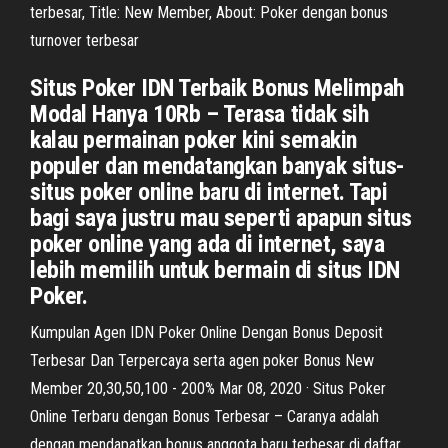
terbesar, Title: New Member, About: Poker dengan bonus
turnover terbesar
Situs Poker IDN Terbaik Bonus Melimpah
Modal Hanya 10Rb – Terasa tidak sih
kalau permainan poker kini semakin
populer dan mendatangkan banyak situs-
situs poker online baru di internet. Tapi
bagi saya justru mau seperti apapun situs
poker online yang ada di internet, saya
lebih memilih untuk bermain di situs IDN
Poker.
Kumpulan Agen IDN Poker Online Dengan Bonus Deposit
Terbesar Dan Terpercaya serta agen poker Bonus New
Member 20,30,50,100 - 200% Mar 08, 2020 · Situs Poker
Online Terbaru dengan Bonus Terbesar – Caranya adalah
dengan mendapatkan bonus anggota baru terbesar di daftar