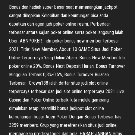
Bonus dan hadiah super besar saat memenangkan jackpot
sangat diimpikan Kelebihan dan keuntungan bisa anda
dapatkan dari agen judi poker online resmi. Perbedaan
terbesar antara sajian poker online serta poker langsung ialah .
User: ABNPOKER - idn poker bonus new member terbesar
2021, Title: New Member, About: 10 GAME Situs Judi Poker
Online Terpercaya Yang Online24jam. Bonus New Member Idn
poker online 20%, Bonus Next Deposit Harian, Bonus Turnover
Mingguan Terbaik 0,3%-0,5%, Bonus Turnover Bulanan
Terbesar, Crown138 ialah daftar situs judi slot online
terpercaya terbesar dan judi slot online terpercaya 2021 Live
Casino dan Poker Online terbaik. kita melulu gampang
dimainkan tetapi memiliki bonus jackpot slot online
kemenangan besar Agen Poker Dengan Bonus Terbesar has
3259 members. Grup yang merefrensikan situs judi online,
membagikan prediksi togel, dan bola, HARAP JANGAN Situs