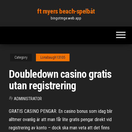
Skip
ft myers beach-spelbåt
to
bingotmge.web.app
the
content
Category
Lonabaugh13105
Doubledown casino gratis
utan registrering
By
ADMINISTRATOR
GRATIS CASINO PENGAR. En casino bonus som idag blir
alltmer ovanlig är att man får lite gratis pengar direkt vid
registrering av konto – dock ska man veta att det finns