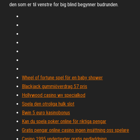
den som er til venstre for big blind begynner budrunden.
Wheel of fortune spel för en baby shower
Blackjack gummiöverdrag 57 pris
Hollywood casino wv specialkod
Spela den otroliga hulk slot
Bwin 5 euro kasinobonus
Kan du spela poker online för riktiga pengar
Gratis pengar online casino ingen insättning oss spelare
Casino 1995 undertexter gratis nedladdning