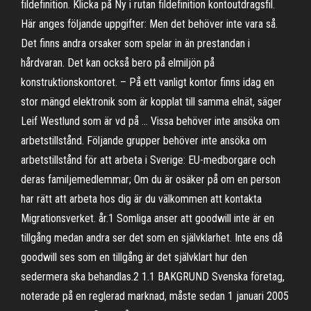
fildefinition. Klicka på Ny i rutan fildefinition kontoutdragsfil.
Här anges följande uppgifter: Men det behöver inte vara så.
Det finns andra orsaker som spelar in än prestandan i
hårdvaran. Det kan också bero på elmiljön på
konstruktionskontoret. – På ett vanligt kontor finns idag en
stor mängd elektronik som är kopplat till samma elnät, säger
Leif Westlund som är vd på … Vissa behöver inte ansöka om
arbets­till­stånd. Följande grupper behöver inte ansöka om
arbetstillstånd för att arbeta i Sverige: EU-medborgare och
deras familjemedlemmar; Om du är osäker på om en person
har rätt att arbeta hos dig är du välkommen att kontakta
Migrationsverket. år.1 Somliga anser att goodwill inte är en
tillgång medan andra ser det som en självklarhet. Inte ens då
goodwill ses som en tillgång är det självklart hur den
sedermera ska behandlas.2 1.1 BAKGRUND Svenska företag,
noterade på en reglerad marknad, måste sedan 1 januari 2005