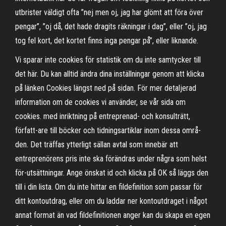
utbrister väldigt ofta ”nej men oj, jag har glömt att föra över
pengar”, ”oj då, det hade dragits räkningar i dag”, eller ”oj, jag
tog fel kort, det kortet finns inga pengar på”, eller liknande.
Vi sparar inte cookies för statistik om du inte samtycker till
det här. Du kan alltid ändra dina inställningar genom att klicka
på länken Cookies längst ned på sidan. För mer detaljerad
information om de cookies vi använder, se vår sida om
cookies. med inriktning på entreprenad- och konsulträtt,
författ-are till böcker och tidningsartiklar inom dessa områ-
den. Det träffas ytterligt sällan avtal som innebär att
entreprenörens pris inte ska förändras under några som helst
för-utsättningar. Ange önskat id och klicka på OK så läggs den
till i din lista. Om du inte hittar en fildefinition som passar för
ditt kontoutdrag, eller om du laddar ner kontoutdraget i något
annat format än vad fildefinitionen anger kan du skapa en egen