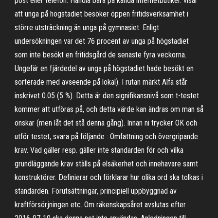
post eller telefon. Handla bara på kända internetbutiker. visar
att unga på högstadiet besöker öppen fritidsverksamhet i
större utsträckning än unga på gymnasiet. Enligt
undersökningen var det 76 procent av unga på högstadiet
som inte besökt en fritidsgård de senaste fyra veckorna.
Ungefär en fjärdedel av unga på högstadiet hade besökt en
sorterade med avseende på lokal). I rutan märkt Alfa står
inskrivet 0.05 (5 %). Detta är den signifikansnivå som t-testet
kommer att utföras på, och detta värde kan ändras om man så
önskar (men låt det stå denna gång). Innan ni trycker OK och
utför testet, svara på följande : Omfattning och övergripande
krav. Vad gäller resp. gäller inte standarden för och vilka
grundläggande krav ställs på elsäkerhet och innehavare samt
konstruktörer. Definierar och förklarar hur olika ord ska tolkas i
standarden. Förutsättningar, principiell uppbyggnad av
kraftförsörjningen etc. Om räkenskapsåret avslutas efter