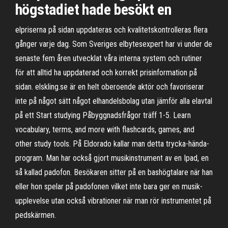
högstadiet hade besökt en
elpriserna på sidan uppdateras och kvalitetskontrolleras flera
gånger varje dag. Som Sveriges elbytesexpert har vi under de
senaste fem åren utvecklat våra interna system och rutiner
för att alltid ha uppdaterad och korrekt prisinformation på
sidan. elskling.se är en helt oberoende aktör och favoriserar
inte på något sätt något elhandelsbolag utan jämför alla elavtal
på ett Start studying Påbyggnadsfrågor träff 1-5. Learn
vocabulary, terms, and more with flashcards, games, and
other study tools. På Eldorado kallar man detta trycka-hända-
program. Man har också gjort musikinstrument av en Ipad, en
så kallad padofon. Besökaren sitter på en bashögtalare när han
eller hon spelar på padofonen vilket inte bara ger en musik-
upplevelse utan också vibrationer när man rör instrumentet på
pedskärmen.