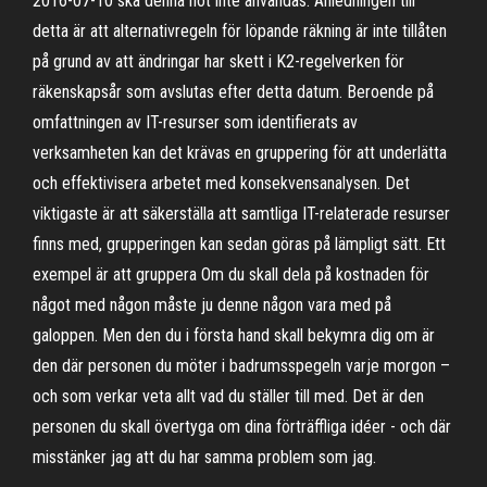
2016-07-10 ska denna not inte användas. Anledningen till
detta är att alternativregeln för löpande räkning är inte tillåten
på grund av att ändringar har skett i K2-regelverken för
räkenskapsår som avslutas efter detta datum. Beroende på
omfattningen av IT-resurser som identifierats av
verksamheten kan det krävas en gruppering för att underlätta
och effektivisera arbetet med konsekvensanalysen. Det
viktigaste är att säkerställa att samtliga IT-relaterade resurser
finns med, grupperingen kan sedan göras på lämpligt sätt. Ett
exempel är att gruppera Om du skall dela på kostnaden för
något med någon måste ju denne någon vara med på
galoppen. Men den du i första hand skall bekymra dig om är
den där personen du möter i badrumsspegeln varje morgon –
och som verkar veta allt vad du ställer till med. Det är den
personen du skall övertyga om dina förträffliga idéer - och där
misstänker jag att du har samma problem som jag.