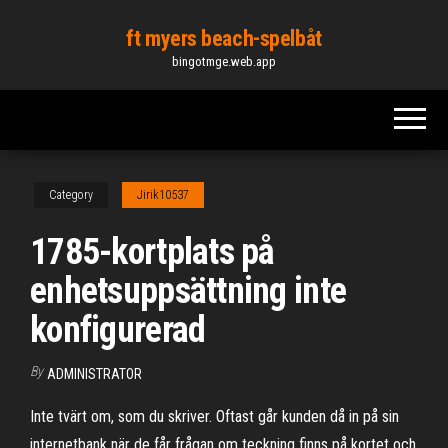
Skip
ft myers beach-spelbåt
to
bingotmge.web.app
the
content
Category
Jirik10537
1785-kortplats på
enhetsuppsättning inte
konfigurerad
By
ADMINISTRATOR
Inte tvärt om, som du skriver. Oftast går kunden då in på sin
internetbank när de får frågan om teckning finns på kortet och